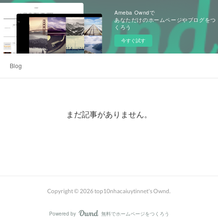
Ameba Owndで
あなただけのホームページやブログをつ
くろう
今すぐ試す
Blog
まだ記事がありません。
Copyright ©
2026
top10nhacaiuytinnet's Ownd
.
Powered by
無料でホームページをつくろう
AmebaOwnd