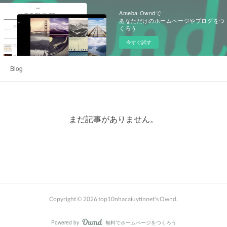
Ameba Owndで
あなただけのホームページやブログをつ
くろう
今すぐ試す
Blog
まだ記事がありません。
Copyright ©
2026
top10nhacaiuytinnet's Ownd
.
Powered by
無料でホームページをつくろう
AmebaOwnd